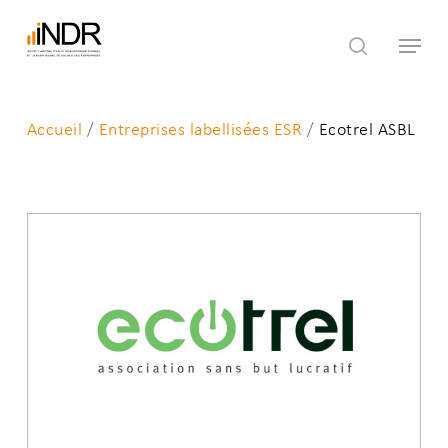
Skip
Menu
to
search
main
content
Accueil
/
Entreprises labellisées ESR
/
Ecotrel ASBL