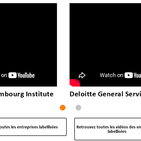
e
Deloitte General Services, Sàrl
T
1
2
toutes les entreprises labellisées
Retrouvez toutes les vidéos des en
labellisées