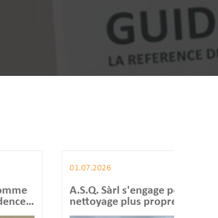
01.07.2026
25.06.
A.S.Q. Sàrl s'engage pour un
157 o
nettoyage plus propre et plus
l'hon
responsable
Annue