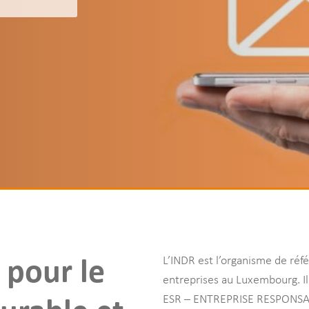
l pour le
L’INDR est l’organisme de réfé
ncer votre recherche
entreprises au Luxembourg. Il 
ESR – ENTREPRISE RESPONSABL