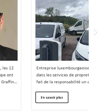
Resp
Entreprise luxembourgeoise spécialisée
Le 16 
dans les services de propreté, A.S.Q. Sàrl
réuni
fait de la responsabilité un axe
RESPO
structurant de son développement -
Métier
bien au-delà d'une démarche de
En savoir plus
En s
conformité.