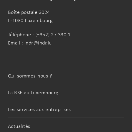
des entreprises et valorise leurs efforts en
Boîte postale 3024
label ESR – ENTREPRISE
leur décernant le
L-1030 Luxembourg
RESPONSABLE
label
, ensemble avec le
RESPONSIBILITY EUROPE
.
Téléphone :
(+352) 27 330 1
L’INDR s’engage à promouvoir les entreprises
Email :
indr@indr.lu
visibilité
labellisées en leur donnant de la
et
en soutenant activement le partage de leurs
bonnes pratiques.
Qui sommes-nous ?
La RSE au Luxembourg
Les services aux entreprises
Actualités