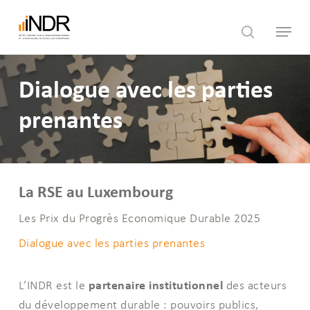
Skip
Menu
to
search
main
content
Dialogue avec les parties
prenantes
La RSE au Luxembourg
Les Prix du Progrès Economique Durable 2025
Dialogue avec les parties prenantes
partenaire institutionnel
L’INDR est le
des acteurs
du développement durable : pouvoirs publics,