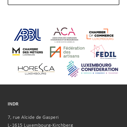
initiatives ESR –
sous la dénomination
ENTREPRISE RESPONSABLE
les solutions
pertinentes, pouvant aisément être mises en
œuvre.
L’INDR s’appuie sur ses organisations
approches
membres pour développer des
sectorielles
, sensibiliser les entreprises aux
thématiques RSE matérielles, et les
encourager à rejoindre le programme ESR –
ENTREPRISE RESPONSABLE.
experts RSE agréés
L’INDR gère un réseau d’
conseiller
qui peuvent
les entreprises. Ces
auditeurs indépendants effectuent aussi les
INDR
vérification
missions de
en entreprise dans le
7, rue Alcide de Gasperi
cadre de la labellisation.
L-1615 Luxembourg-Kirchberg
L’INDR certifie le comportement responsable