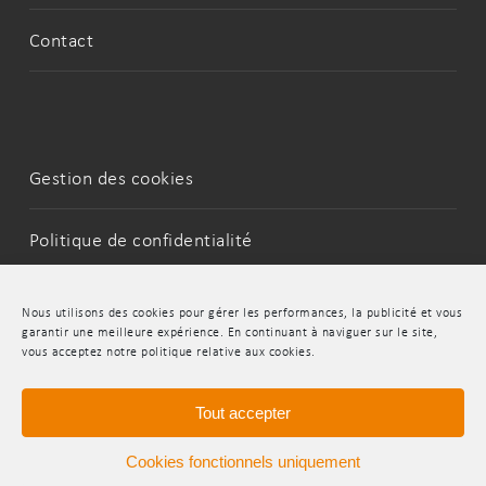
Contact
Gestion des cookies
Politique de confidentialité
Mentions Légales
Nous utilisons des cookies pour gérer les performances, la publicité et vous
garantir une meilleure expérience. En continuant à naviguer sur le site,
vous acceptez notre politique relative aux cookies.
LinkedIn
Youtube
Tout accepter
Cookies fonctionnels uniquement