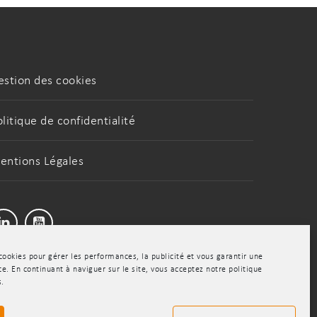
estion des cookies
olitique de confidentialité
entions Légales
LinkedIn
Youtube
cookies pour gérer les performances, la publicité et vous garantir une
e. En continuant à naviguer sur le site, vous acceptez notre politique
s.