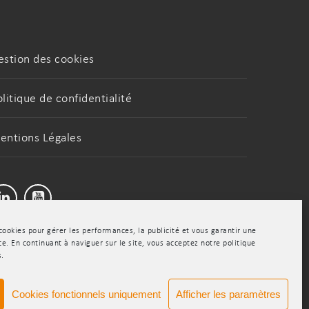
estion des cookies
olitique de confidentialité
entions Légales
LinkedIn
Youtube
cookies pour gérer les performances, la publicité et vous garantir une
e. En continuant à naviguer sur le site, vous acceptez notre politique
s.
Cookies fonctionnels uniquement
Afficher les paramètres