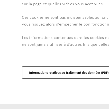
sur la page et quelles vidéos vous avez vues.
Entrez un mot-clé et tapez sur “Enter" pour la
Ces cookies ne sont pas indispensables au fonct
vous risquez alors d’empêcher le bon fonction
Les informations contenues dans les cookies ne
ne sont jamais utilisés à d’autres fins que celles
Informations relatives au traitement des données (PDF)