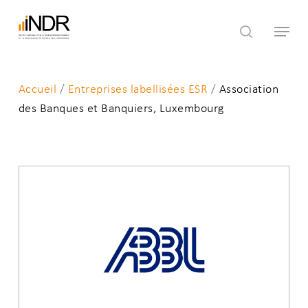
Skip
Menu
to
search
main
content
Accueil
/
Entreprises labellisées ESR
/
Association
des Banques et Banquiers, Luxembourg