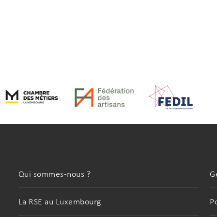
Qui sommes-nous ?
G
La RSE au Luxembourg
P