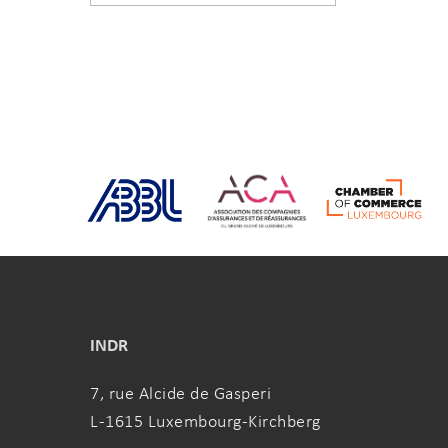
INDR
7, rue Alcide de Gasperi
L-1615 Luxembourg-Kirchberg