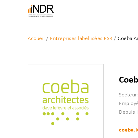
Skip
to
main
content
Accueil
/
Entreprises labellisées ESR
/
Coeba Ar
Coeb
Entrez un mot-clé et tapez sur “Enter" pour la
Secteur:
Employé
Depuis 
coeba.l