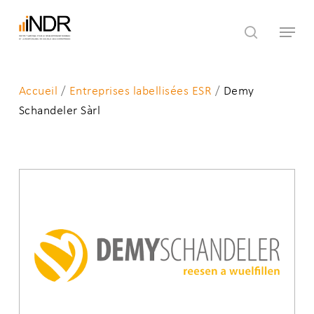
Skip
Menu
to
search
main
content
Accueil
/
Entreprises labellisées ESR
/
Demy
Schandeler Sàrl