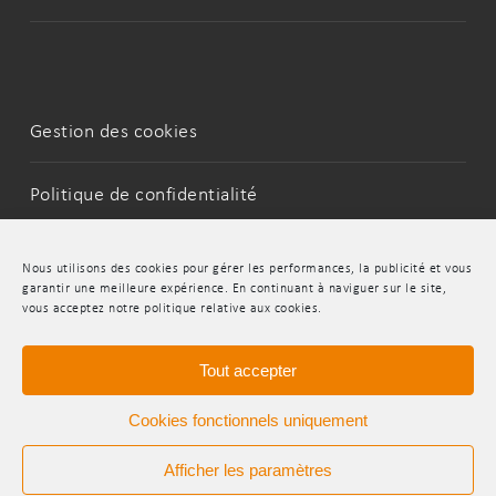
Gestion des cookies
Politique de confidentialité
Mentions Légales
Nous utilisons des cookies pour gérer les performances, la publicité et vous
garantir une meilleure expérience. En continuant à naviguer sur le site,
vous acceptez notre politique relative aux cookies.
LinkedIn
Youtube
Tout accepter
Cookies fonctionnels uniquement
Afficher les paramètres
© 2026 INDR.