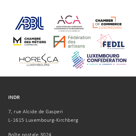
INDR
7, rue Alcide de Gasperi
L-1615 Luxembourg-Kirchberg
Boîte postale 3024