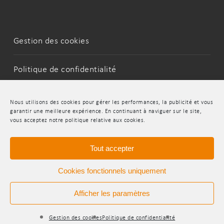
Gestion des cookies
Politique de confidentialité
Mentions Légales
Nous utilisons des cookies pour gérer les performances, la publicité et vous
garantir une meilleure expérience. En continuant à naviguer sur le site,
vous acceptez notre politique relative aux cookies.
LinkedIn
Youtube
Tout accepter
Cookies fonctionnels uniquement
Afficher les paramètres
© 2026 INDR.
Gestion des cookies
Politique de confidentialité