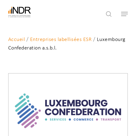
Skip
Menu
to
search
main
content
Accueil
/
Entreprises labellisées ESR
/
Luxembourg
Confederation a.s.b.l.