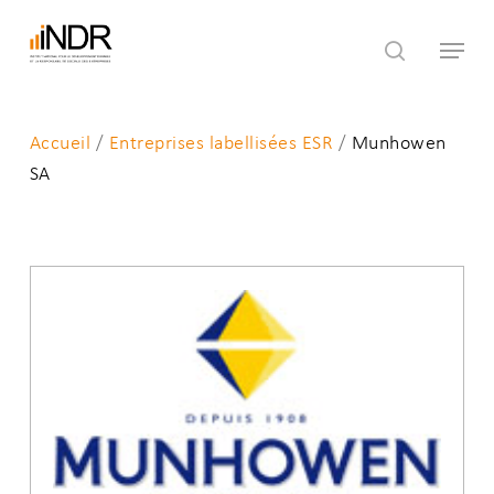
Skip
Menu
to
search
main
content
Accueil
/
Entreprises labellisées ESR
/
Munhowen
SA