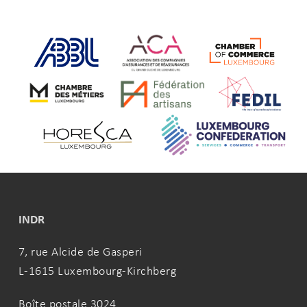
INDR
7, rue Alcide de Gasperi
L-1615 Luxembourg-Kirchberg
Boîte postale 3024