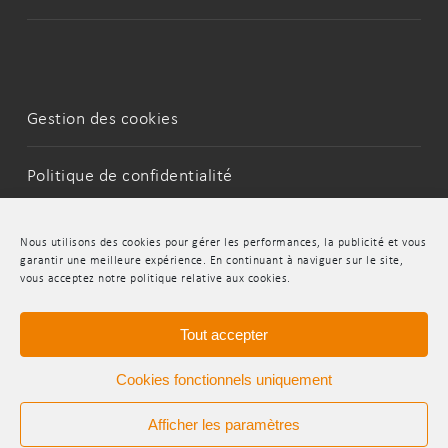
Gestion des cookies
Politique de confidentialité
Mentions Légales
Nous utilisons des cookies pour gérer les performances, la publicité et vous
garantir une meilleure expérience. En continuant à naviguer sur le site,
vous acceptez notre politique relative aux cookies.
LinkedIn
Youtube
Tout accepter
Cookies fonctionnels uniquement
Afficher les paramètres
© 2026 INDR.