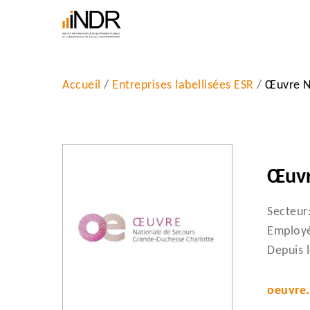
Skip
to
main
content
Accueil
/
Entreprises labellisées ESR
/
Œuvre N
Œuvr
Entrez un mot-clé et tapez sur “Enter" pour l
Secteur
Employé
Depuis 
oeuvre.