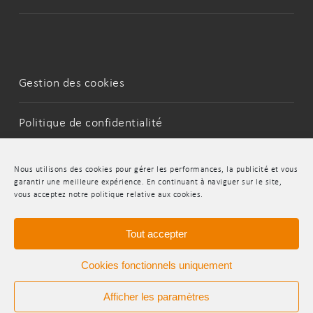
Gestion des cookies
Politique de confidentialité
Mentions Légales
Nous utilisons des cookies pour gérer les performances, la publicité et vous
garantir une meilleure expérience. En continuant à naviguer sur le site,
vous acceptez notre politique relative aux cookies.
LinkedIn
Youtube
Tout accepter
Cookies fonctionnels uniquement
Afficher les paramètres
© 2026 INDR.