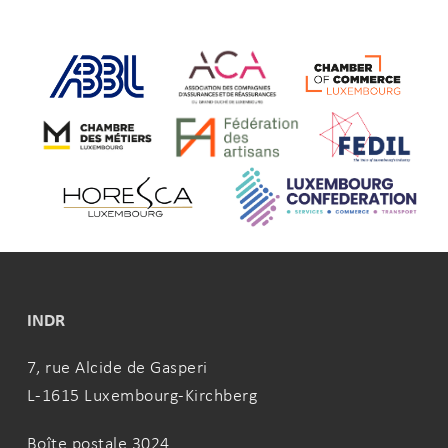
INDR
7, rue Alcide de Gasperi
L-1615 Luxembourg-Kirchberg
Boîte postale 3024