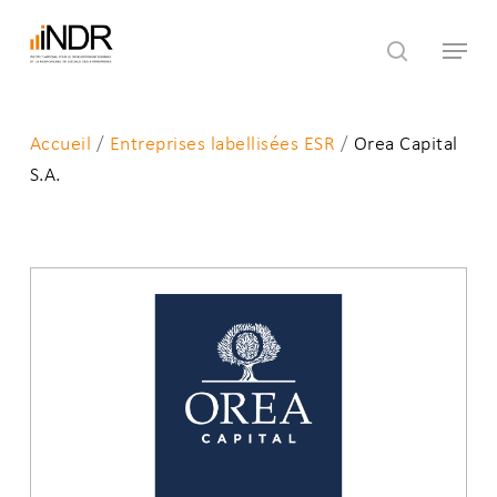
Skip
Menu
to
search
main
content
Accueil
/
Entreprises labellisées ESR
/
Orea Capital
S.A.