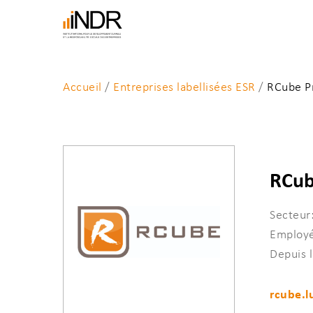
Skip
to
main
content
Accueil
/
Entreprises labellisées ESR
/
RCube Pr
RCub
Entrez un mot-clé et tapez sur “Enter" pour la
Secteur
Employé
Depuis 
rcube.l