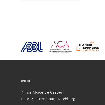
INDR
7, rue Alcide de Gasperi
L-1615 Luxembourg-Kirchberg