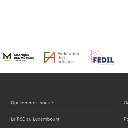
Qui sommes-nous ?
G
La RSE au Luxembourg
P