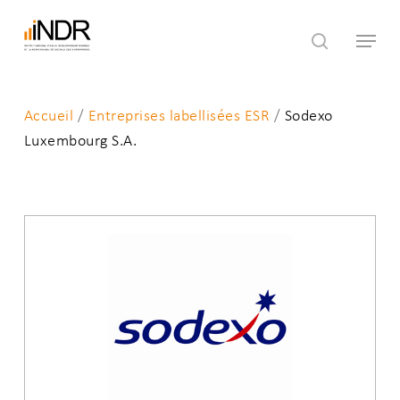
Skip
Menu
to
search
main
content
Accueil
/
Entreprises labellisées ESR
/
Sodexo
Luxembourg S.A.