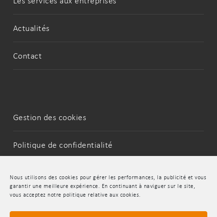
Les services aux entreprises
Actualités
Contact
Gestion des cookies
Politique de confidentialité
Mentions Légales
Nous utilisons des cookies pour gérer les performances, la publicité et vous
garantir une meilleure expérience. En continuant à naviguer sur le site,
vous acceptez notre politique relative aux cookies.
LinkedIn
Youtube