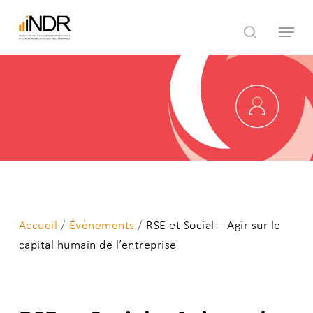
Skip
Menu
to
search
main
content
Accueil
/
Évènements
/
RSE et Social – Agir sur le
capital humain de l’entreprise