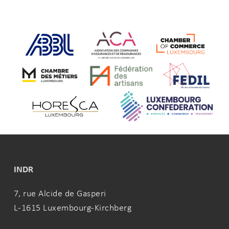
INDR
7, rue Alcide de Gasperi
L-1615 Luxembourg-Kirchberg