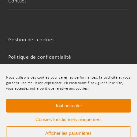
Contact
Gestion des cookies
Politique de confidentialité
Mentions Légales
Nous utilisons des cookies pour gérer les performances, la publicité et vous
garantir une meilleure expérience. En continuant à naviguer sur le site,
vous acceptez notre politique relative aux cookies.
LinkedIn
Youtube
Tout accepter
Cookies fonctionnels uniquement
Afficher les paramètres