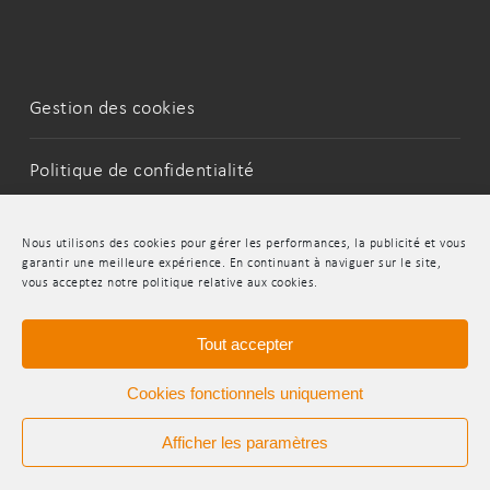
Gestion des cookies
Politique de confidentialité
Mentions Légales
Nous utilisons des cookies pour gérer les performances, la publicité et vous
garantir une meilleure expérience. En continuant à naviguer sur le site,
vous acceptez notre politique relative aux cookies.
LinkedIn
Youtube
Tout accepter
Cookies fonctionnels uniquement
Afficher les paramètres
© 2026 INDR.