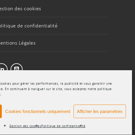
estion des cookies
olitique de confidentialité
entions Légales
LinkedIn
Youtube
cookies pour gérer les performances, la publicité et vous garantir une
e. En continuant à naviguer sur le site, vous acceptez notre politique
s.
Cookies fonctionnels uniquement
Afficher les paramètres
Share
Gestion des cookies
Politique de confidentialité