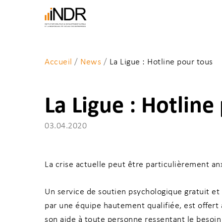
Skip
to
main
content
Accueil
/
News
/
La Ligue : Hotline pour tous
La Ligue : Hotline
03.04.2020
Entrez un mot-clé et tapez sur “Enter" pour la
La crise actuelle peut être particulièrement anx
Un service de soutien psychologique gratuit et 
par une équipe hautement qualifiée, est offert
son aide à toute personne ressentant le besoin 