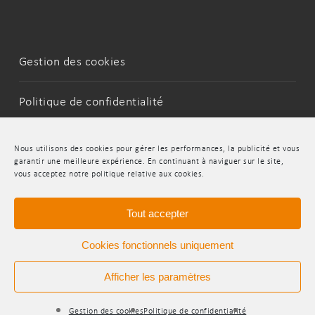
Gestion des cookies
Politique de confidentialité
Mentions Légales
Nous utilisons des cookies pour gérer les performances, la publicité et vous
garantir une meilleure expérience. En continuant à naviguer sur le site,
vous acceptez notre politique relative aux cookies.
LinkedIn
Youtube
Tout accepter
Cookies fonctionnels uniquement
Afficher les paramètres
© 2026 INDR.
Gestion des cookies
Politique de confidentialité