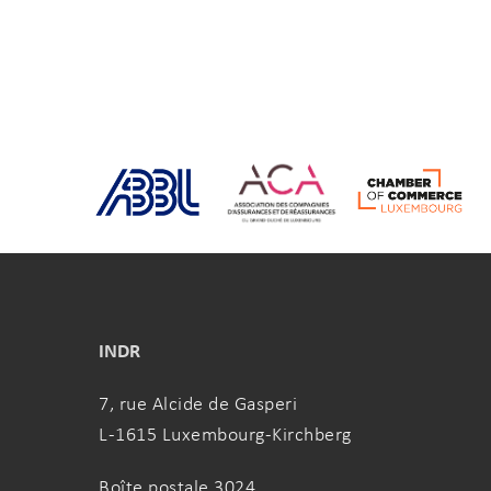
INDR
7, rue Alcide de Gasperi
L-1615 Luxembourg-Kirchberg
Boîte postale 3024