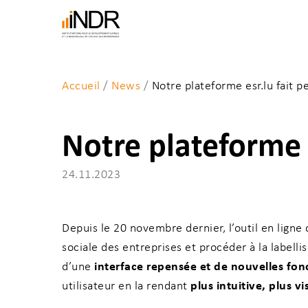
Skip
to
main
content
Accueil
/
News
/
Notre plateforme esr.lu fait p
Notre plateforme 
24.11.2023
Depuis le 20 novembre dernier, l’outil en ligne
Entrez un mot-clé et tapez sur “Enter" pour la
sociale des entreprises et procéder à la labell
interface repensée et de nouvelles fon
d’une
plus intuitive, plus v
utilisateur en la rendant