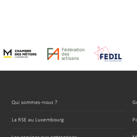
Qui sommes-nous ?
G
La RSE au Luxembourg
P