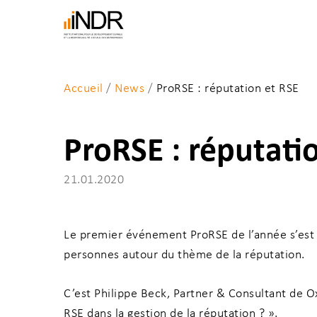
Skip
to
main
content
Accueil
/
News
/
ProRSE : réputation et RSE
ProRSE : réputati
21.01.2020
Entrez un mot-clé et tapez sur “Enter" pour la
Le premier événement ProRSE de l’année s’est t
personnes autour du thème de la réputation.
C’est Philippe Beck, Partner & Consultant de O
RSE dans la gestion de la réputation ? ».