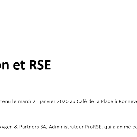
on et RSE
ncer votre recherche
enu le mardi 21 janvier 2020 au Café de la Place à Bonnev
xygen & Partners SA, Administrateur ProRSE, qui a animé cet