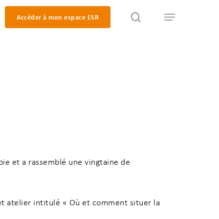
search
Accéder à mon espace ESR
Menu
oie et a rassemblé une vingtaine de
 atelier intitulé « Où et comment situer la