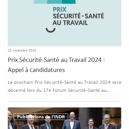
Travail
2024
:
Appel
à
candidatures
15 novembre 2023
Prix Sécurité-Santé au Travail 2024 :
Appel à candidatures
Le prochain Prix Sécurité-Santé au Travail 2024 sera
décerné lors du 17e Forum Sécurité-Santé au…
16ème
Publications de l'INDR
édition
du