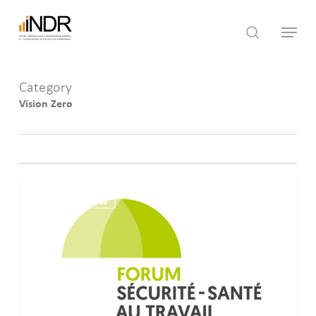
Skip
Menu
to
search
main
content
Category
Vision Zero
FORUM
Événements
SECURITE-
SANTE
AU
TRAVAIL
2026
–