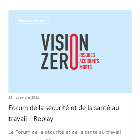
Forum
Vision Zero
de
la
sécurité
et
de
la
santé
au
travail
23 novembre 2021
|
Forum de la sécurité et de la santé au
Replay
travail | Replay
Le Forum de la sécurité et de la santé au travail