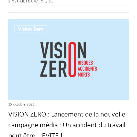
s’est déroulé le 23…
VISION
Vision Zero
ZERO
:
Lancement
de
la
nouvelle
campagne
média
:
15 octobre 2021
Un
VISION ZERO : Lancement de la nouvelle
accident
campagne média : Un accident du travail
du
travail
peut être… EVITE !