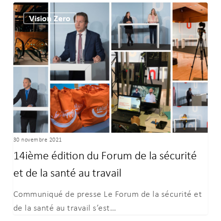
14ième
Vision Zero
édition
du Forum
de
la
sécurité
et
de
la
santé
30 novembre 2021
au
14ième édition du Forum de la sécurité
travail
et de la santé au travail
Communiqué de presse Le Forum de la sécurité et
de la santé au travail s’est…