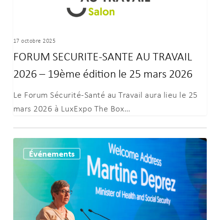
19ème
édition
le
17 octobre 2025
25
FORUM SECURITE-SANTE AU TRAVAIL
mars
2026 – 19ème édition le 25 mars 2026
2026
Le Forum Sécurité-Santé au Travail aura lieu le 25
mars 2026 à LuxExpo The Box…
Martine
Événements
Deprez
a
participé
à
la