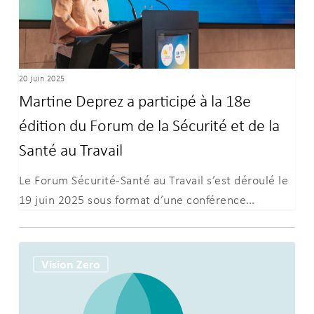
18e
édition
du
Forum
20 juin 2025
de
Martine Deprez a participé à la 18e
la
édition du Forum de la Sécurité et de la
Sécurité
et
Santé au Travail
de
Le Forum Sécurité-Santé au Travail s’est déroulé le
la
19 juin 2025 sous format d’une conférence…
Santé
au
Travail
Prix
Vision Zero
Sécurité-
Santé
au