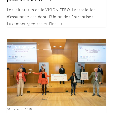
peut
Les initiateurs de la VISION ZERO, l’Association
être…
d’assurance accident, l’Union des Entreprises
EVITE
Luxembourgeoises et l’Institut…
!
Prix
Vision Zero
SST
2020
–
Le
CHdN
remporte
le
prix
du
10 novembre 2020
public