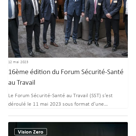
Forum
Sécurité-
Santé
au
Travail
12 mai 2023
16ème édition du Forum Sécurité-Santé
au Travail
Le Forum Sécurité-Santé au Travail (SST) s’est
déroulé le 11 mai 2023 sous format d’une…
15ème
Vision Zero
édition