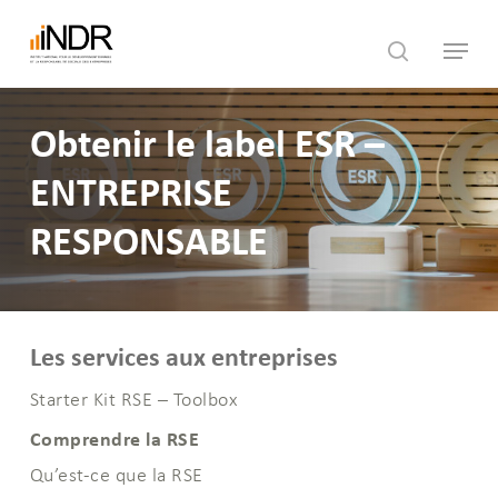
Skip
Menu
to
search
main
content
Obtenir le label ESR –
ENTREPRISE
RESPONSABLE
Les services aux entreprises
Starter Kit RSE – Toolbox
Comprendre la RSE
Qu’est-ce que la RSE