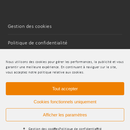
Gestion des cookies
Politique de confidentialité
Mentions Légales
Nous utilisons des cookies pour gérer les performances, la publicité et vous
garantir une meilleure expérience. En continuant à naviguer sur le site,
vous acceptez notre politique relative aux cookies.
LinkedIn
Youtube
Tout accepter
Cookies fonctionnels uniquement
Afficher les paramètres
© 2026 INDR.
Gestion des cookies
Politique de confidentialité