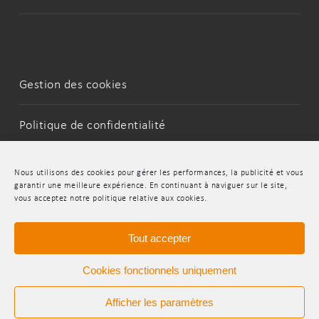
Gestion des cookies
Politique de confidentialité
Mentions Légales
Nous utilisons des cookies pour gérer les performances, la publicité et vous
garantir une meilleure expérience. En continuant à naviguer sur le site,
vous acceptez notre politique relative aux cookies.
LinkedIn
Youtube
Tout accepter
Cookies fonctionnels uniquement
Afficher les paramètres
© 2026 INDR.