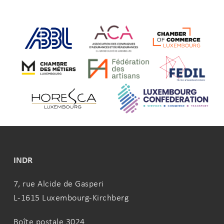
INDR
7, rue Alcide de Gasperi
L-1615 Luxembourg-Kirchberg
Boîte postale 3024