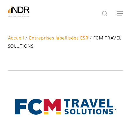
Skip
Menu
to
search
main
content
Accueil
/
Entreprises labellisées ESR
/
FCM TRAVEL
SOLUTIONS